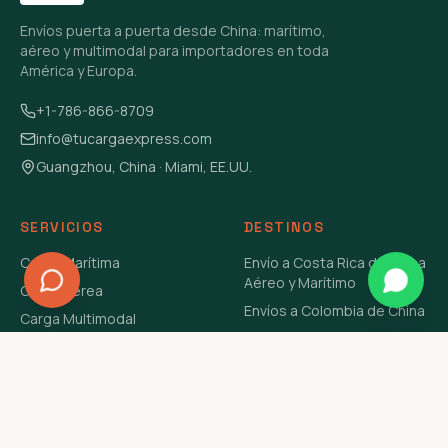
Envíos puerta a puerta desde China: marítimo,
aéreo y multimodal para importadores en toda
América y Europa.
+1-786-866-8709
info@tucargaexpress.com
Guangzhou, China · Miami, EE.UU.
SERVICIOS
DESTINOS
Carga Marítima
Envío a Costa Rica de China
Aéreo y Marítimo
Carga Aérea
Envíos a Colombia de China
Carga Multimodal
Envíos de Carga a
Carga Consolidada LCL
Venezuela de China Aéreo y
Carga Peligrosa
Marítimo
Envío de Contenedores
USA Aéreo y Marítimo
Envío a Guatemala de China