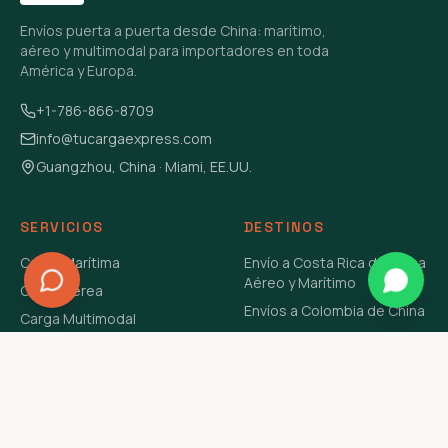
Envíos puerta a puerta desde China: marítimo,
aéreo y multimodal para importadores en toda
América y Europa.
+1-786-866-8709
info@tucargaexpress.com
Guangzhou, China · Miami, EE.UU.
SERVICIOS
DESTINOS
Carga Marítima
Envío a Costa Rica de China
Aéreo y Marítimo
Carga Aérea
Envíos a Colombia de China
Carga Multimodal
Envíos de Carga a
Carga Consolidada LCL
Venezuela de China Aéreo y
Carga Peligrosa
Marítimo
Envío de Contenedores
USA Aéreo y Marítimo
Envío a Guatemala de China