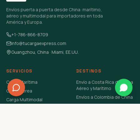
Envíos puerta a puerta desde China: marítimo,
aéreo y multimodal para importadores en toda
América y Europa.
+1-786-866-8709
info@tucargaexpress.com
Guangzhou, China · Miami, EE.UU.
SERVICIOS
DESTINOS
Carga Marítima
Envío a Costa Rica de China
Aéreo y Marítimo
Carga Aérea
Envíos a Colombia de China
Carga Multimodal
Envíos de Carga a
Carga Consolidada LCL
Venezuela de China Aéreo y
Carga Peligrosa
Marítimo
Envío de Contenedores
USA Aéreo y Marítimo
Envío a Guatemala de China