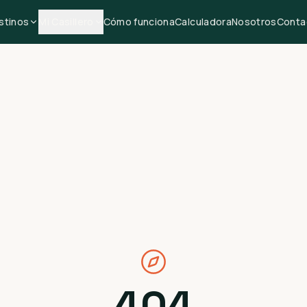
stinos
Mi Casillero
Cómo funciona
Calculadora
Nosotros
Conta
404