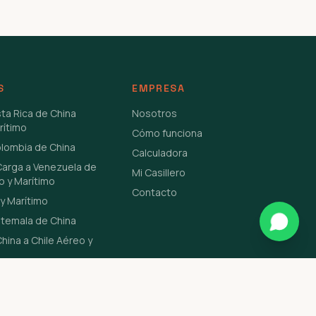
S
EMPRESA
sta Rica de China
Nosotros
rítimo
Cómo funciona
olombia de China
Calculadora
Carga a Venezuela de
Mi Casillero
o y Marítimo
Contacto
y Marítimo
atemala de China
hina a Chile Aéreo y