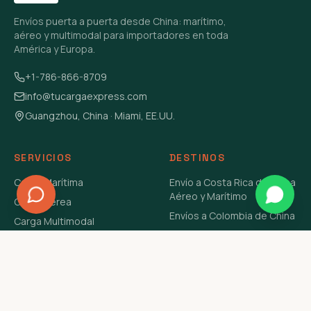
Envíos puerta a puerta desde China: marítimo,
aéreo y multimodal para importadores en toda
América y Europa.
+1-786-866-8709
info@tucargaexpress.com
Guangzhou, China · Miami, EE.UU.
SERVICIOS
DESTINOS
Carga Marítima
Envío a Costa Rica de China
Aéreo y Marítimo
Carga Aérea
Envíos a Colombia de China
Carga Multimodal
Envíos de Carga a
Carga Consolidada LCL
Venezuela de China Aéreo y
Carga Peligrosa
Marítimo
Envío de Contenedores
USA Aéreo y Marítimo
Envío a Guatemala de China