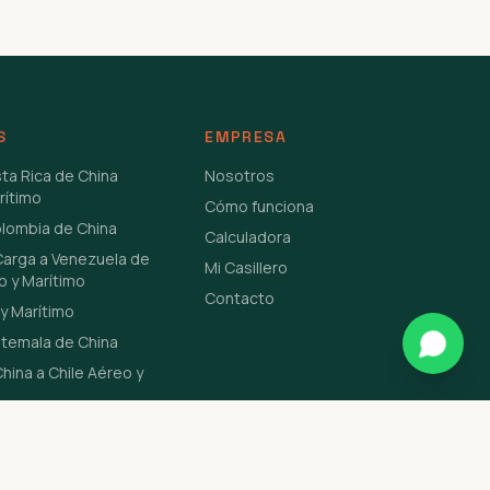
S
EMPRESA
sta Rica de China
Nosotros
rítimo
Cómo funciona
olombia de China
Calculadora
Carga a Venezuela de
Mi Casillero
o y Marítimo
Contacto
y Marítimo
atemala de China
hina a Chile Aéreo y