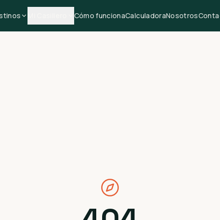
stinos
Mi Casillero
Cómo funciona
Calculadora
Nosotros
Conta
404