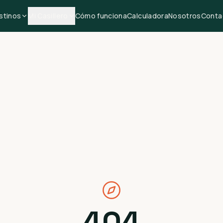
stinos
Mi Casillero
Cómo funciona
Calculadora
Nosotros
Conta
404