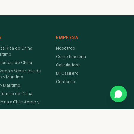
S
EMPRESA
sta Rica de China
Nosotros
rítimo
Cómo funciona
olombia de China
Calculadora
Carga a Venezuela de
Mi Casillero
o y Marítimo
Contacto
y Marítimo
atemala de China
hina a Chile Aéreo y