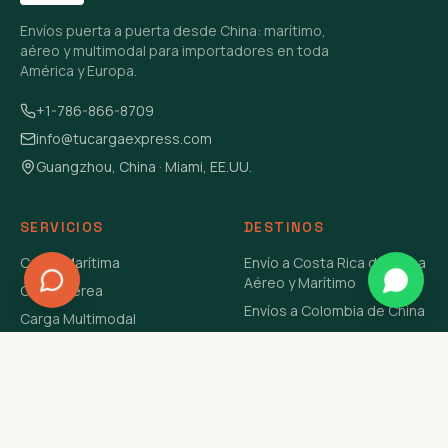
Envíos puerta a puerta desde China: marítimo,
aéreo y multimodal para importadores en toda
América y Europa.
+1-786-866-8709
info@tucargaexpress.com
Guangzhou, China · Miami, EE.UU.
SERVICIOS
DESTINOS
Carga Marítima
Envío a Costa Rica de China
Aéreo y Marítimo
Carga Aérea
Envíos a Colombia de China
Carga Multimodal
Envíos de Carga a
Carga Consolidada LCL
Venezuela de China Aéreo y
Carga Peligrosa
Marítimo
Envío de Contenedores
USA Aéreo y Marítimo
Envío a Guatemala de China