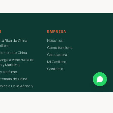
S
EMPRESA
sta Rica de China
Nosotros
rítimo
Cómo funciona
olombia de China
Calculadora
Carga a Venezuela de
Mi Casillero
o y Marítimo
Contacto
y Marítimo
atemala de China
hina a Chile Aéreo y