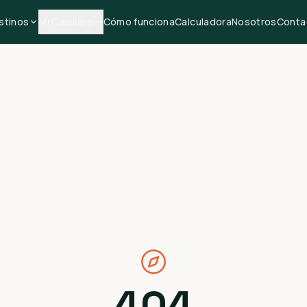
stinos
Mi Casillero
Cómo funciona
Calculadora
Nosotros
Conta
404