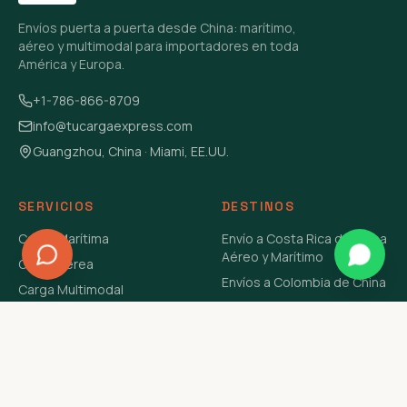
Envíos puerta a puerta desde China: marítimo,
aéreo y multimodal para importadores en toda
América y Europa.
+1-786-866-8709
info@tucargaexpress.com
Guangzhou, China · Miami, EE.UU.
SERVICIOS
DESTINOS
Carga Marítima
Envío a Costa Rica de China
Aéreo y Marítimo
Carga Aérea
Envíos a Colombia de China
Carga Multimodal
Envíos de Carga a
Carga Consolidada LCL
Venezuela de China Aéreo y
Carga Peligrosa
Marítimo
Envío de Contenedores
USA Aéreo y Marítimo
Envío a Guatemala de China