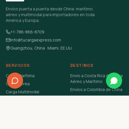
Envíos puerta a puerta desde China: marítimo,
aéreo y multimodal para importadores en toda
América y Europa.
+1-786-866-8709
info@tucargaexpress.com
Guangzhou, China · Miami, EE.UU.
SERVICIOS
DESTINOS
Carga Marítima
Envío a Costa Rica de China
Aéreo y Marítimo
Carga Aérea
Envíos a Colombia de China
Carga Multimodal
Envíos de Carga a
Carga Consolidada LCL
Venezuela de China Aéreo y
Carga Peligrosa
Marítimo
Envío de Contenedores
USA Aéreo y Marítimo
Envío a Guatemala de China