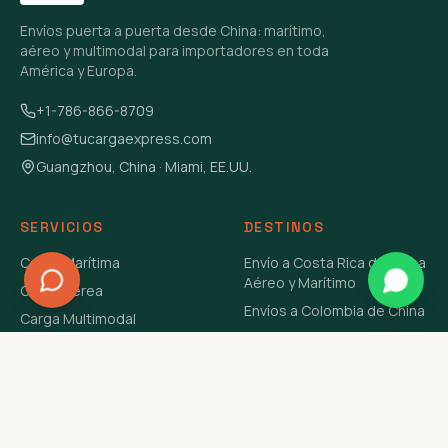
Envíos puerta a puerta desde China: marítimo,
aéreo y multimodal para importadores en toda
América y Europa.
+1-786-866-8709
info@tucargaexpress.com
Guangzhou, China · Miami, EE.UU.
SERVICIOS
DESTINOS
Carga Marítima
Envío a Costa Rica de China
Aéreo y Marítimo
Carga Aérea
Envíos a Colombia de China
Carga Multimodal
Envíos de Carga a
Carga Consolidada LCL
Venezuela de China Aéreo y
Carga Peligrosa
Marítimo
Envío de Contenedores
USA Aéreo y Marítimo
Envío a Guatemala de China