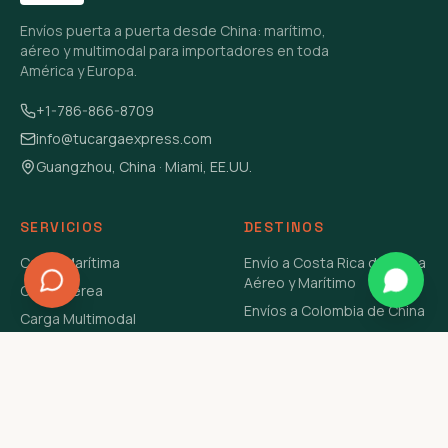
Envíos puerta a puerta desde China: marítimo,
aéreo y multimodal para importadores en toda
América y Europa.
+1-786-866-8709
info@tucargaexpress.com
Guangzhou, China · Miami, EE.UU.
SERVICIOS
DESTINOS
Carga Marítima
Envío a Costa Rica de China
Aéreo y Marítimo
Carga Aérea
Envíos a Colombia de China
Carga Multimodal
Envíos de Carga a
Carga Consolidada LCL
Venezuela de China Aéreo y
Carga Peligrosa
Marítimo
Envío de Contenedores
USA Aéreo y Marítimo
Envío a Guatemala de China