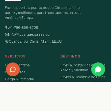
Envíos puerta a puerta desde China: marítimo,
aéreo y multimodal para importadores en toda
América y Europa.
+1-786-866-8709
info@tucargaexpress.com
Guangzhou, China · Miami, EE.UU.
SERVICIOS
DESTINOS
Carga Marítima
Envío a Costa Rica de China
Aéreo y Marítimo
Carga Aérea
Envíos a Colombia de China
Carga Multimodal
Envíos de Carga a
Carga Consolidada LCL
Venezuela de China Aéreo y
Carga Peligrosa
Marítimo
Envío de Contenedores
USA Aéreo y Marítimo
Envío a Guatemala de China