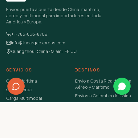
Envíos puerta a puerta desde China: marítimo,
aéreo y multimodal para importadores en toda
América y Europa.
+1-786-866-8709
info@tucargaexpress.com
Guangzhou, China · Miami, EE.UU.
SERVICIOS
DESTINOS
Carga Marítima
Envío a Costa Rica de China
Aéreo y Marítimo
Carga Aérea
Envíos a Colombia de China
Carga Multimodal
Envíos de Carga a
Carga Consolidada LCL
Venezuela de China Aéreo y
Carga Peligrosa
Marítimo
Envío de Contenedores
USA Aéreo y Marítimo
Envío a Guatemala de China