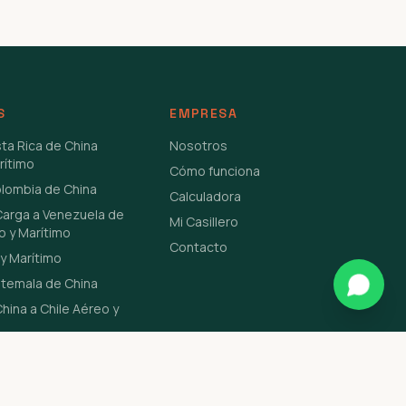
S
EMPRESA
sta Rica de China
Nosotros
rítimo
Cómo funciona
olombia de China
Calculadora
Carga a Venezuela de
Mi Casillero
o y Marítimo
Contacto
y Marítimo
atemala de China
hina a Chile Aéreo y