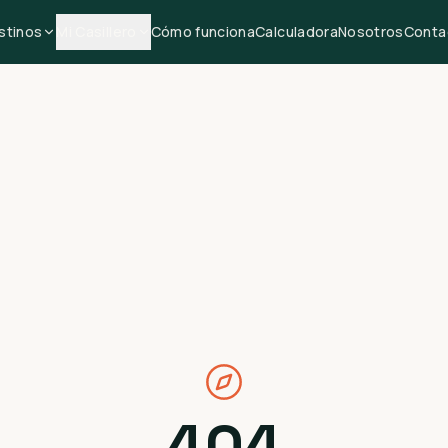
stinos
Mi Casillero
Cómo funciona
Calculadora
Nosotros
Conta
404