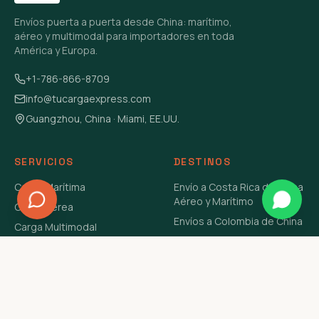
Envíos puerta a puerta desde China: marítimo,
aéreo y multimodal para importadores en toda
América y Europa.
+1-786-866-8709
info@tucargaexpress.com
Guangzhou, China · Miami, EE.UU.
SERVICIOS
DESTINOS
Carga Marítima
Envío a Costa Rica de China
Aéreo y Marítimo
Carga Aérea
Envíos a Colombia de China
Carga Multimodal
Envíos de Carga a
Carga Consolidada LCL
Venezuela de China Aéreo y
Carga Peligrosa
Marítimo
Envío de Contenedores
USA Aéreo y Marítimo
Envío a Guatemala de China