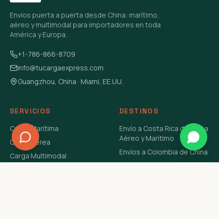
Envíos puerta a puerta desde China: marítimo,
aéreo y multimodal para importadores en toda
América y Europa.
+1-786-866-8709
info@tucargaexpress.com
Guangzhou, China · Miami, EE.UU.
SERVICIOS
DESTINOS
Carga Marítima
Envío a Costa Rica de China
Aéreo y Marítimo
Carga Aérea
Envíos a Colombia de China
Carga Multimodal
Envíos de Carga a
Carga Consolidada LCL
Venezuela de China Aéreo y
Carga Peligrosa
Marítimo
Envío de Contenedores
USA Aéreo y Marítimo
Envío a Guatemala de China