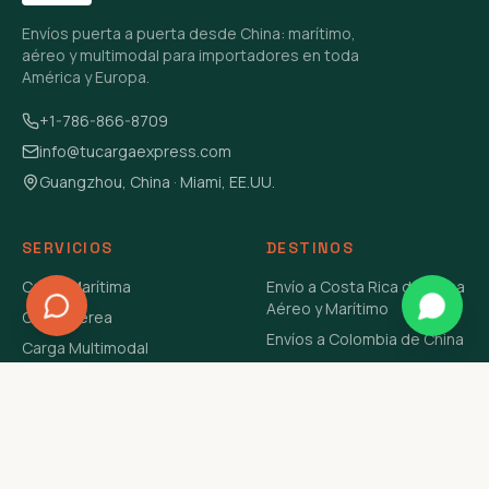
Envíos puerta a puerta desde China: marítimo,
aéreo y multimodal para importadores en toda
América y Europa.
+1-786-866-8709
info@tucargaexpress.com
Guangzhou, China · Miami, EE.UU.
SERVICIOS
DESTINOS
Carga Marítima
Envío a Costa Rica de China
Aéreo y Marítimo
Carga Aérea
Envíos a Colombia de China
Carga Multimodal
Envíos de Carga a
Carga Consolidada LCL
Venezuela de China Aéreo y
Carga Peligrosa
Marítimo
Envío de Contenedores
USA Aéreo y Marítimo
Envío a Guatemala de China