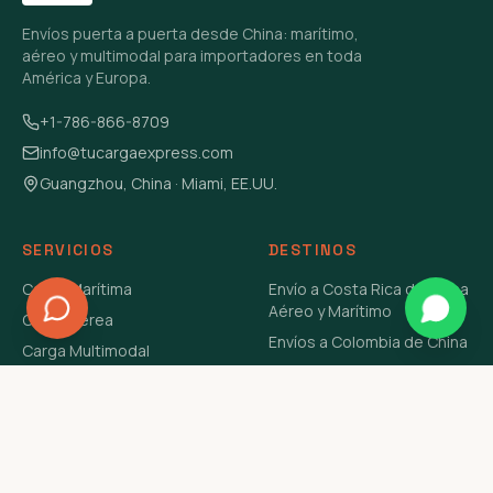
Envíos puerta a puerta desde China: marítimo,
aéreo y multimodal para importadores en toda
América y Europa.
+1-786-866-8709
info@tucargaexpress.com
Guangzhou, China · Miami, EE.UU.
SERVICIOS
DESTINOS
Carga Marítima
Envío a Costa Rica de China
Aéreo y Marítimo
Carga Aérea
Envíos a Colombia de China
Carga Multimodal
Envíos de Carga a
Carga Consolidada LCL
Venezuela de China Aéreo y
Carga Peligrosa
Marítimo
Envío de Contenedores
USA Aéreo y Marítimo
Envío a Guatemala de China