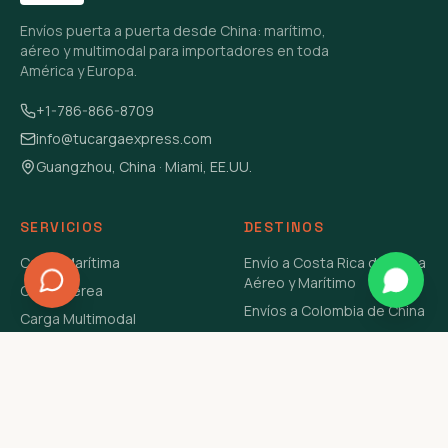
Envíos puerta a puerta desde China: marítimo,
aéreo y multimodal para importadores en toda
América y Europa.
+1-786-866-8709
info@tucargaexpress.com
Guangzhou, China · Miami, EE.UU.
SERVICIOS
DESTINOS
Carga Marítima
Envío a Costa Rica de China
Aéreo y Marítimo
Carga Aérea
Envíos a Colombia de China
Carga Multimodal
Envíos de Carga a
Carga Consolidada LCL
Venezuela de China Aéreo y
Carga Peligrosa
Marítimo
Envío de Contenedores
USA Aéreo y Marítimo
Envío a Guatemala de China