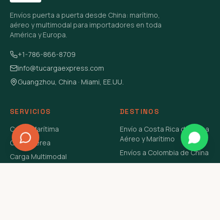
Envíos puerta a puerta desde China: marítimo,
aéreo y multimodal para importadores en toda
América y Europa.
+1-786-866-8709
info@tucargaexpress.com
Guangzhou, China · Miami, EE.UU.
SERVICIOS
DESTINOS
Carga Marítima
Envío a Costa Rica de China
Aéreo y Marítimo
Carga Aérea
Envíos a Colombia de China
Carga Multimodal
Envíos de Carga a
Carga Consolidada LCL
Venezuela de China Aéreo y
Carga Peligrosa
Marítimo
Envío de Contenedores
USA Aéreo y Marítimo
Envío a Guatemala de China