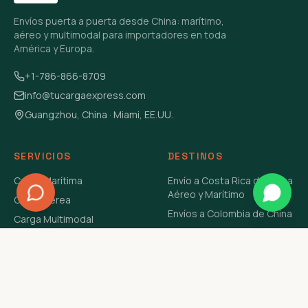
Envíos puerta a puerta desde China: marítimo,
aéreo y multimodal para importadores en toda
América y Europa.
+1-786-866-8709
info@tucargaexpress.com
Guangzhou, China · Miami, EE.UU.
SERVICIOS
DESTINOS
Carga Marítima
Envío a Costa Rica de China
Aéreo y Marítimo
Carga Aérea
Envíos a Colombia de China
Carga Multimodal
Envíos de Carga a
Carga Consolidada LCL
Venezuela de China Aéreo y
Carga Peligrosa
Marítimo
Envío de Contenedores
USA Aéreo y Marítimo
Envío a Guatemala de China