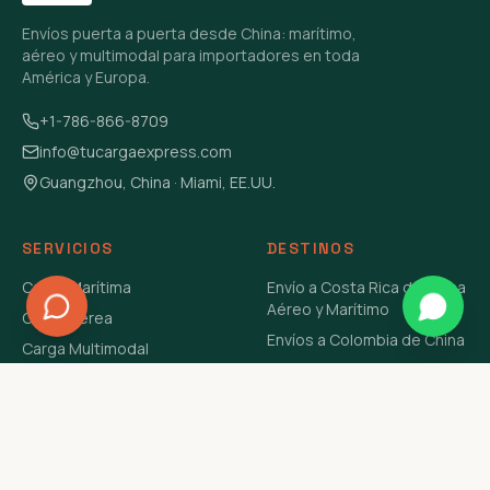
Envíos puerta a puerta desde China: marítimo,
aéreo y multimodal para importadores en toda
América y Europa.
+1-786-866-8709
info@tucargaexpress.com
Guangzhou, China · Miami, EE.UU.
SERVICIOS
DESTINOS
Carga Marítima
Envío a Costa Rica de China
Aéreo y Marítimo
Carga Aérea
Envíos a Colombia de China
Carga Multimodal
Envíos de Carga a
Carga Consolidada LCL
Venezuela de China Aéreo y
Carga Peligrosa
Marítimo
Envío de Contenedores
USA Aéreo y Marítimo
Envío a Guatemala de China