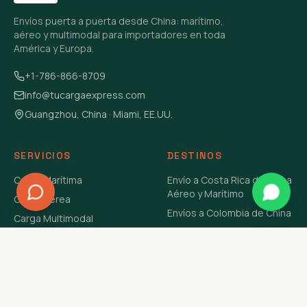
Envíos puerta a puerta desde China: marítimo,
aéreo y multimodal para importadores en toda
América y Europa.
+1-786-866-8709
info@tucargaexpress.com
Guangzhou, China · Miami, EE.UU.
SERVICIOS
DESTINOS
Carga Marítima
Envío a Costa Rica de China
Aéreo y Marítimo
Carga Aérea
Envíos a Colombia de China
Carga Multimodal
Envíos de Carga a
Carga Consolidada LCL
Venezuela de China Aéreo y
Carga Peligrosa
Marítimo
Envío de Contenedores
USA Aéreo y Marítimo
Envío a Guatemala de China