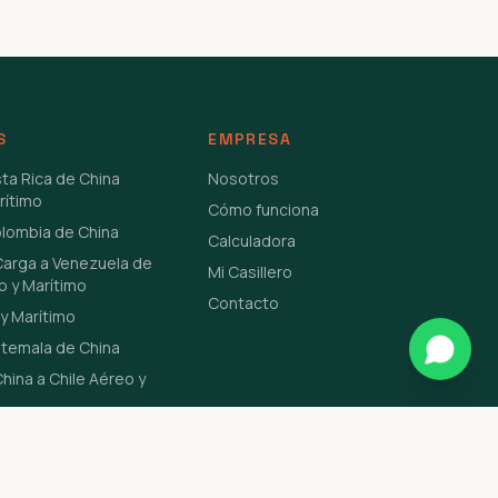
S
EMPRESA
sta Rica de China
Nosotros
rítimo
Cómo funciona
olombia de China
Calculadora
Carga a Venezuela de
Mi Casillero
o y Marítimo
Contacto
y Marítimo
atemala de China
hina a Chile Aéreo y