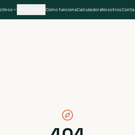
stinos
Mi Casillero
Cómo funciona
Calculadora
Nosotros
Conta
404