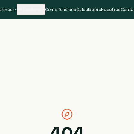
stinos
Mi Casillero
Cómo funciona
Calculadora
Nosotros
Conta
404