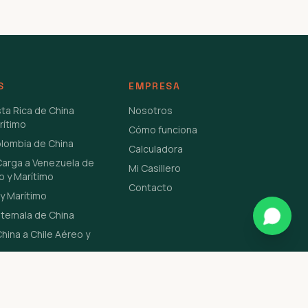
S
EMPRESA
sta Rica de China
Nosotros
rítimo
Cómo funciona
olombia de China
Calculadora
Carga a Venezuela de
Mi Casillero
o y Marítimo
Contacto
y Marítimo
atemala de China
hina a Chile Aéreo y