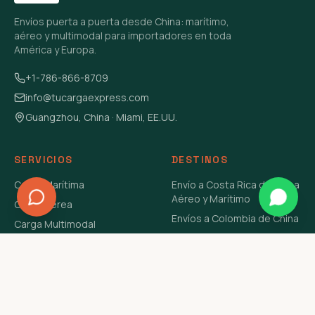
Envíos puerta a puerta desde China: marítimo,
aéreo y multimodal para importadores en toda
América y Europa.
+1-786-866-8709
info@tucargaexpress.com
Guangzhou, China · Miami, EE.UU.
SERVICIOS
DESTINOS
Carga Marítima
Envío a Costa Rica de China
Aéreo y Marítimo
Carga Aérea
Envíos a Colombia de China
Carga Multimodal
Envíos de Carga a
Carga Consolidada LCL
Venezuela de China Aéreo y
Carga Peligrosa
Marítimo
Envío de Contenedores
USA Aéreo y Marítimo
Envío a Guatemala de China