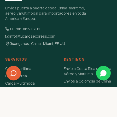
Envíos puerta a puerta desde China: marítimo,
aéreo y multimodal para importadores en toda
América y Europa.
+1-786-866-8709
info@tucargaexpress.com
Guangzhou, China · Miami, EE.UU.
SERVICIOS
DESTINOS
Carga Marítima
Envío a Costa Rica de China
Aéreo y Marítimo
Carga Aérea
Envíos a Colombia de China
Carga Multimodal
Envíos de Carga a
Carga Consolidada LCL
Venezuela de China Aéreo y
Carga Peligrosa
Marítimo
Envío de Contenedores
USA Aéreo y Marítimo
Envío a Guatemala de China