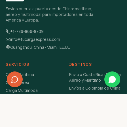
Envíos puerta a puerta desde China: marítimo,
aéreo y multimodal para importadores en toda
América y Europa.
+1-786-866-8709
info@tucargaexpress.com
Guangzhou, China · Miami, EE.UU.
SERVICIOS
DESTINOS
Carga Marítima
Envío a Costa Rica de China
Aéreo y Marítimo
Carga Aérea
Envíos a Colombia de China
Carga Multimodal
Envíos de Carga a
Carga Consolidada LCL
Venezuela de China Aéreo y
Carga Peligrosa
Marítimo
Envío de Contenedores
USA Aéreo y Marítimo
Envío a Guatemala de China