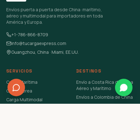
Envíos puerta a puerta desde China: marítimo,
aéreo y multimodal para importadores en toda
América y Europa.
+1-786-866-8709
info@tucargaexpress.com
Guangzhou, China · Miami, EE.UU.
SERVICIOS
DESTINOS
Carga Marítima
Envío a Costa Rica de China
Aéreo y Marítimo
Carga Aérea
Envíos a Colombia de China
Carga Multimodal
Envíos de Carga a
Carga Consolidada LCL
Venezuela de China Aéreo y
Carga Peligrosa
Marítimo
Envío de Contenedores
USA Aéreo y Marítimo
Envío a Guatemala de China