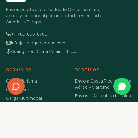
Envíos puerta a puerta desde China: marítimo,
aéreo y multimodal para importadores en toda
América y Europa.
+1-786-866-8709
info@tucargaexpress.com
Guangzhou, China · Miami, EE.UU.
SERVICIOS
DESTINOS
Carga Marítima
Envío a Costa Rica de China
Aéreo y Marítimo
Carga Aérea
Envíos a Colombia de China
Carga Multimodal
Envíos de Carga a
Carga Consolidada LCL
Venezuela de China Aéreo y
Carga Peligrosa
Marítimo
Envío de Contenedores
USA Aéreo y Marítimo
Envío a Guatemala de China