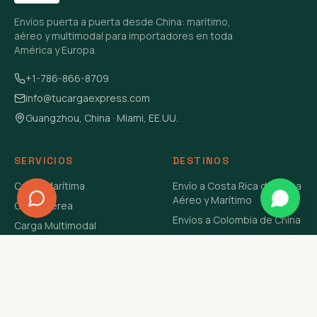
Envíos puerta a puerta desde China: marítimo,
aéreo y multimodal para importadores en toda
América y Europa.
+1-786-866-8709
info@tucargaexpress.com
Guangzhou, China · Miami, EE.UU.
SERVICIOS
DESTINOS
Carga Marítima
Envío a Costa Rica de China
Aéreo y Marítimo
Carga Aérea
Envíos a Colombia de China
Carga Multimodal
Envíos de Carga a
Carga Consolidada LCL
Venezuela de China Aéreo y
Carga Peligrosa
Marítimo
Envío de Contenedores
USA Aéreo y Marítimo
Envío a Guatemala de China