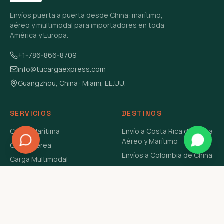
Envíos puerta a puerta desde China: marítimo,
aéreo y multimodal para importadores en toda
América y Europa.
+1-786-866-8709
info@tucargaexpress.com
Guangzhou, China · Miami, EE.UU.
SERVICIOS
DESTINOS
Carga Marítima
Envío a Costa Rica de China
Aéreo y Marítimo
Carga Aérea
Envíos a Colombia de China
Carga Multimodal
Envíos de Carga a
Carga Consolidada LCL
Venezuela de China Aéreo y
Carga Peligrosa
Marítimo
Envío de Contenedores
USA Aéreo y Marítimo
Envío a Guatemala de China