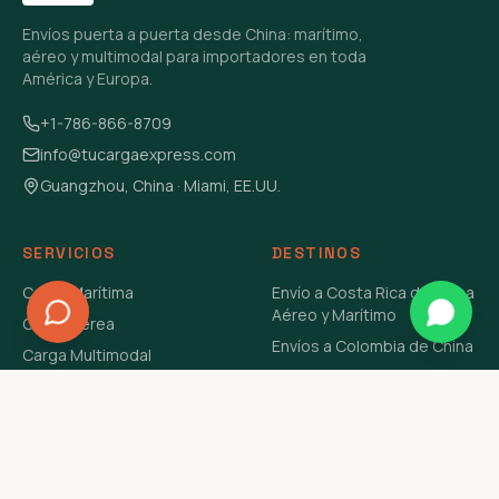
Envíos puerta a puerta desde China: marítimo,
aéreo y multimodal para importadores en toda
América y Europa.
+1-786-866-8709
info@tucargaexpress.com
Guangzhou, China · Miami, EE.UU.
SERVICIOS
DESTINOS
Carga Marítima
Envío a Costa Rica de China
Aéreo y Marítimo
Carga Aérea
Envíos a Colombia de China
Carga Multimodal
Envíos de Carga a
Carga Consolidada LCL
Venezuela de China Aéreo y
Carga Peligrosa
Marítimo
Envío de Contenedores
USA Aéreo y Marítimo
Envío a Guatemala de China