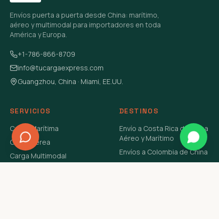
Envíos puerta a puerta desde China: marítimo,
aéreo y multimodal para importadores en toda
América y Europa.
+1-786-866-8709
info@tucargaexpress.com
Guangzhou, China · Miami, EE.UU.
SERVICIOS
DESTINOS
Carga Marítima
Envío a Costa Rica de China
Aéreo y Marítimo
Carga Aérea
Envíos a Colombia de China
Carga Multimodal
Envíos de Carga a
Carga Consolidada LCL
Venezuela de China Aéreo y
Carga Peligrosa
Marítimo
Envío de Contenedores
USA Aéreo y Marítimo
Envío a Guatemala de China