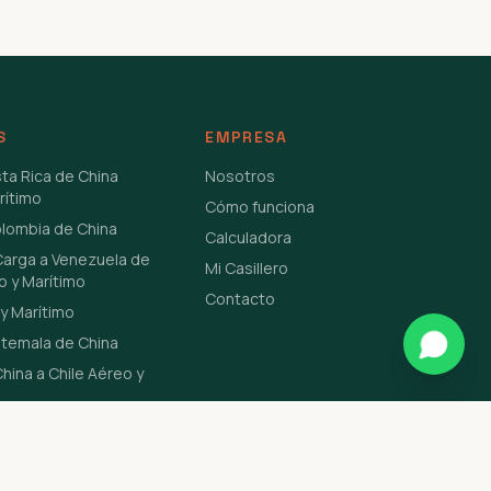
S
EMPRESA
sta Rica de China
Nosotros
rítimo
Cómo funciona
olombia de China
Calculadora
Carga a Venezuela de
Mi Casillero
o y Marítimo
Contacto
y Marítimo
atemala de China
hina a Chile Aéreo y