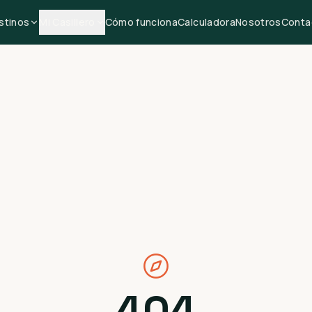
stinos
Mi Casillero
Cómo funciona
Calculadora
Nosotros
Conta
404