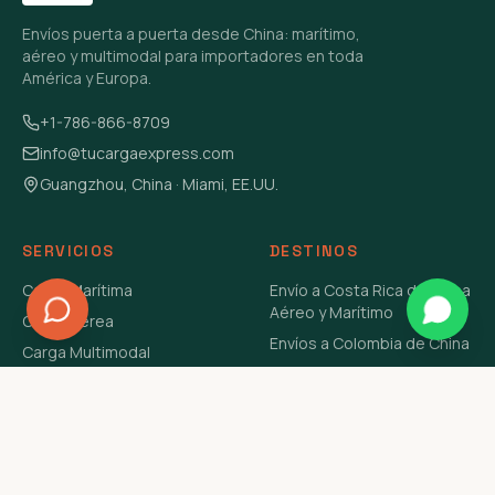
Envíos puerta a puerta desde China: marítimo,
aéreo y multimodal para importadores en toda
América y Europa.
+1-786-866-8709
info@tucargaexpress.com
Guangzhou, China · Miami, EE.UU.
SERVICIOS
DESTINOS
Carga Marítima
Envío a Costa Rica de China
Aéreo y Marítimo
Carga Aérea
Envíos a Colombia de China
Carga Multimodal
Envíos de Carga a
Carga Consolidada LCL
Venezuela de China Aéreo y
Carga Peligrosa
Marítimo
Envío de Contenedores
USA Aéreo y Marítimo
Envío a Guatemala de China