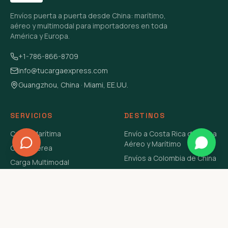
Envíos puerta a puerta desde China: marítimo,
aéreo y multimodal para importadores en toda
América y Europa.
+1-786-866-8709
info@tucargaexpress.com
Guangzhou, China · Miami, EE.UU.
SERVICIOS
DESTINOS
Carga Marítima
Envío a Costa Rica de China
Aéreo y Marítimo
Carga Aérea
Envíos a Colombia de China
Carga Multimodal
Envíos de Carga a
Carga Consolidada LCL
Venezuela de China Aéreo y
Carga Peligrosa
Marítimo
Envío de Contenedores
USA Aéreo y Marítimo
Envío a Guatemala de China