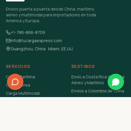
Envíos puerta a puerta desde China: marítimo,
aéreo y multimodal para importadores en toda
América y Europa.
+1-786-866-8709
info@tucargaexpress.com
Guangzhou, China · Miami, EE.UU.
SERVICIOS
DESTINOS
Carga Marítima
Envío a Costa Rica de China
Aéreo y Marítimo
Carga Aérea
Envíos a Colombia de China
Carga Multimodal
Envíos de Carga a
Carga Consolidada LCL
Venezuela de China Aéreo y
Carga Peligrosa
Marítimo
Envío de Contenedores
USA Aéreo y Marítimo
Envío a Guatemala de China