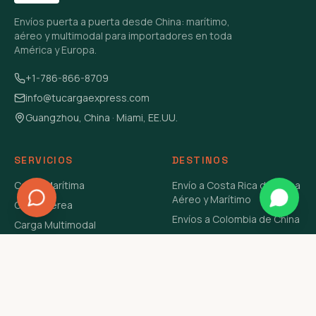
Envíos puerta a puerta desde China: marítimo,
aéreo y multimodal para importadores en toda
América y Europa.
+1-786-866-8709
info@tucargaexpress.com
Guangzhou, China · Miami, EE.UU.
SERVICIOS
DESTINOS
Carga Marítima
Envío a Costa Rica de China
Aéreo y Marítimo
Carga Aérea
Envíos a Colombia de China
Carga Multimodal
Envíos de Carga a
Carga Consolidada LCL
Venezuela de China Aéreo y
Carga Peligrosa
Marítimo
Envío de Contenedores
USA Aéreo y Marítimo
Envío a Guatemala de China