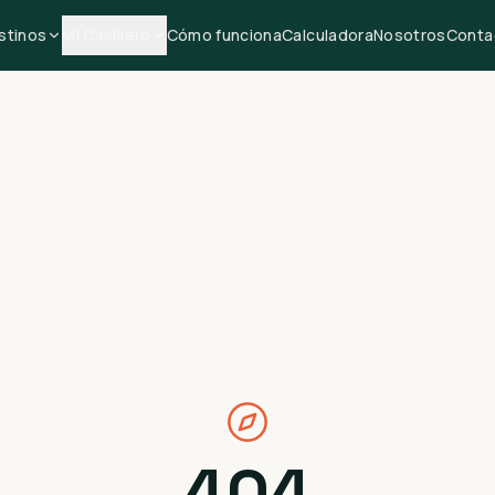
stinos
Mi Casillero
Cómo funciona
Calculadora
Nosotros
Conta
404