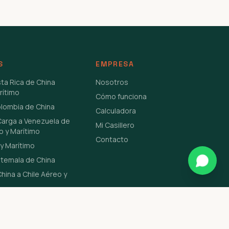
S
EMPRESA
sta Rica de China
Nosotros
rítimo
Cómo funciona
olombia de China
Calculadora
Carga a Venezuela de
Mi Casillero
o y Marítimo
Contacto
y Marítimo
atemala de China
hina a Chile Aéreo y