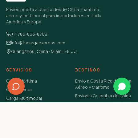
Envíos puerta a puerta desde China: marítimo,
aéreo y multimodal para importadores en toda
América y Europa.
+1-786-866-8709
info@tucargaexpress.com
Guangzhou, China · Miami, EE.UU.
SERVICIOS
DESTINOS
Carga Marítima
Envío a Costa Rica de China
Aéreo y Marítimo
Carga Aérea
Envíos a Colombia de China
Carga Multimodal
Envíos de Carga a
Carga Consolidada LCL
Venezuela de China Aéreo y
Carga Peligrosa
Marítimo
Envío de Contenedores
USA Aéreo y Marítimo
Envío a Guatemala de China