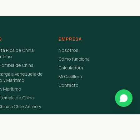
S
EMPRESA
sta Rica de China
Nosotros
rítimo
Cómo funciona
olombia de China
Calculadora
Carga a Venezuela de
Mi Casillero
o y Marítimo
Contacto
y Marítimo
atemala de China
hina a Chile Aéreo y