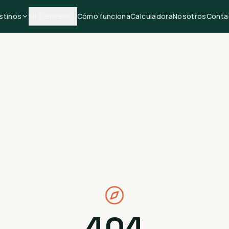
stinos
Mi Casillero
Cómo funciona
Calculadora
Nosotros
Conta
404