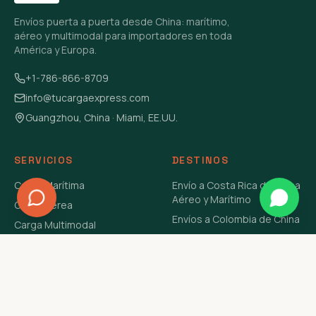
Envíos puerta a puerta desde China: marítimo,
aéreo y multimodal para importadores en toda
América y Europa.
+1-786-866-8709
info@tucargaexpress.com
Guangzhou, China · Miami, EE.UU.
SERVICIOS
DESTINOS
Carga Marítima
Envío a Costa Rica de China
Aéreo y Marítimo
Carga Aérea
Envíos a Colombia de China
Carga Multimodal
Envíos de Carga a
Carga Consolidada LCL
Venezuela de China Aéreo y
Carga Peligrosa
Marítimo
Envío de Contenedores
USA Aéreo y Marítimo
Envío a Guatemala de China