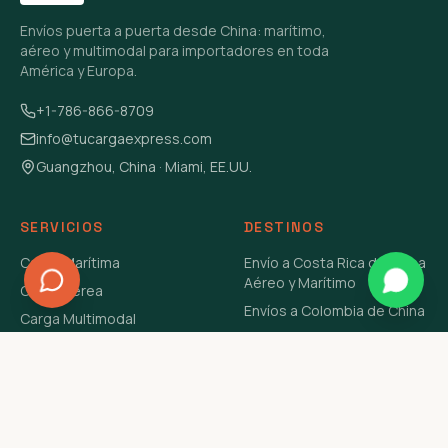
Envíos puerta a puerta desde China: marítimo,
aéreo y multimodal para importadores en toda
América y Europa.
+1-786-866-8709
info@tucargaexpress.com
Guangzhou, China · Miami, EE.UU.
SERVICIOS
DESTINOS
Carga Marítima
Envío a Costa Rica de China
Aéreo y Marítimo
Carga Aérea
Envíos a Colombia de China
Carga Multimodal
Envíos de Carga a
Carga Consolidada LCL
Venezuela de China Aéreo y
Carga Peligrosa
Marítimo
Envío de Contenedores
USA Aéreo y Marítimo
Envío a Guatemala de China