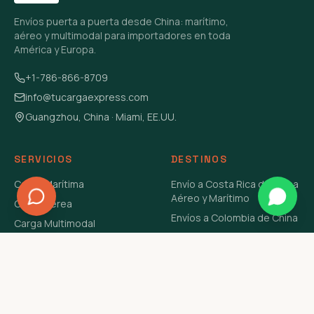
Envíos puerta a puerta desde China: marítimo,
aéreo y multimodal para importadores en toda
América y Europa.
+1-786-866-8709
info@tucargaexpress.com
Guangzhou, China · Miami, EE.UU.
SERVICIOS
DESTINOS
Carga Marítima
Envío a Costa Rica de China
Aéreo y Marítimo
Carga Aérea
Envíos a Colombia de China
Carga Multimodal
Envíos de Carga a
Carga Consolidada LCL
Venezuela de China Aéreo y
Carga Peligrosa
Marítimo
Envío de Contenedores
USA Aéreo y Marítimo
Envío a Guatemala de China