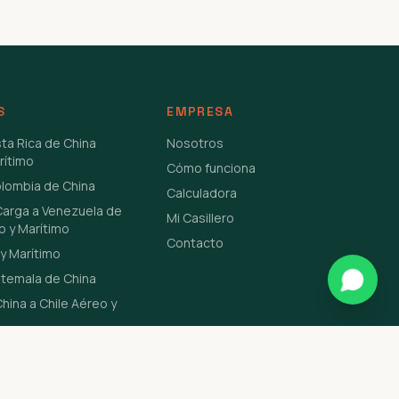
S
EMPRESA
sta Rica de China
Nosotros
rítimo
Cómo funciona
olombia de China
Calculadora
Carga a Venezuela de
Mi Casillero
o y Marítimo
Contacto
y Marítimo
atemala de China
hina a Chile Aéreo y