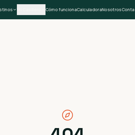
stinos
Mi Casillero
Cómo funciona
Calculadora
Nosotros
Conta
404