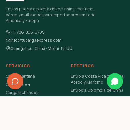
Envíos puerta a puerta desde China: marítimo,
aéreo y multimodal para importadores en toda
América y Europa.
+1-786-866-8709
info@tucargaexpress.com
Guangzhou, China · Miami, EE.UU.
SERVICIOS
DESTINOS
Carga Marítima
Envío a Costa Rica de China
Aéreo y Marítimo
Carga Aérea
Envíos a Colombia de China
Carga Multimodal
Envíos de Carga a
Carga Consolidada LCL
Venezuela de China Aéreo y
Carga Peligrosa
Marítimo
Envío de Contenedores
USA Aéreo y Marítimo
Envío a Guatemala de China