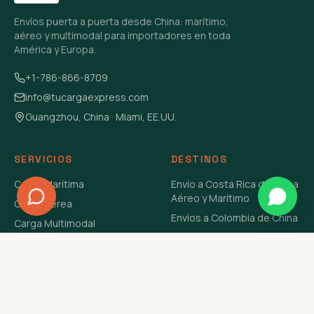
Envíos puerta a puerta desde China: marítimo,
aéreo y multimodal para importadores en toda
América y Europa.
+1-786-866-8709
info@tucargaexpress.com
Guangzhou, China · Miami, EE.UU.
SERVICIOS
DESTINOS
Carga Marítima
Envío a Costa Rica de China
Aéreo y Marítimo
Carga Aérea
Envíos a Colombia de China
Carga Multimodal
Envíos de Carga a
Carga Consolidada LCL
Venezuela de China Aéreo y
Carga Peligrosa
Marítimo
Envío de Contenedores
USA Aéreo y Marítimo
Envío a Guatemala de China